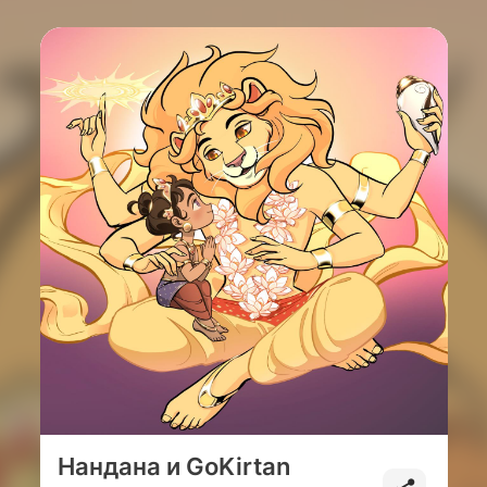
Нандана и GoKirtan