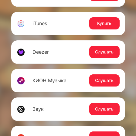
iTunes
Купить
Deezer
Слушать
КИОН Музыка
Слушать
Звук
Слушать