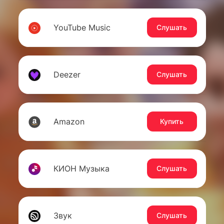
YouTube Music
Слушать
Deezer
Слушать
Amazon
Купить
КИОН Музыка
Слушать
Звук
Слушать