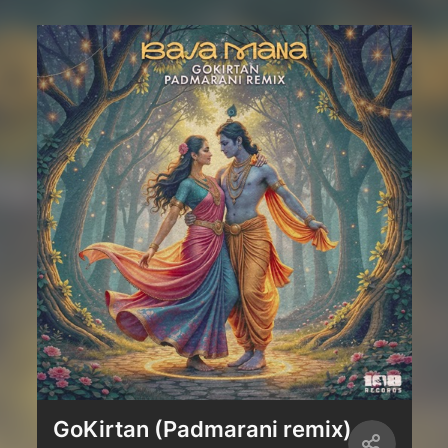
GoKirtan (Padmarani remiх)